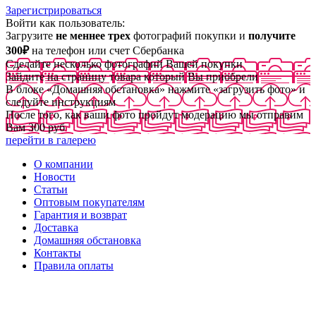
Зарегистрироваться
Войти как пользователь:
Загрузите
не меннее трех
фотографий покупки и
получите
300₽
на телефон или счет Сбербанка
Сделайте несколько фотографий Вашей покупки
Зайдите на страницу товара который Вы приобрели
В блоке «Домашняя обстановка» нажмите «загрузить фото» и
следуйте инструкциям
После того, как ваши фото пройдут модерацию мы отправим
Вам 300 руб
перейти в галерею
О компании
Новости
Статьи
Оптовым покупателям
Гарантия и возврат
Доставка
Домашняя обстановка
Контакты
Правила оплаты