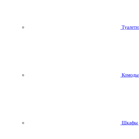
Туалетн
Комоды
Шкафы 