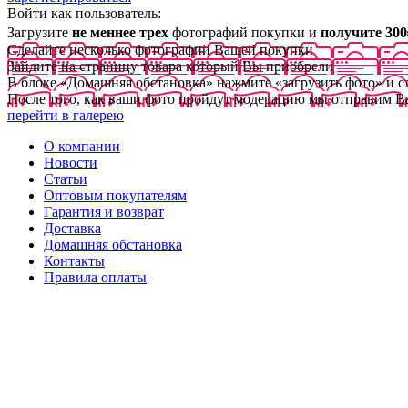
Войти как пользователь:
Загрузите
не меннее трех
фотографий покупки и
получите 300
Сделайте несколько фотографий Вашей покупки
Зайдите на страницу товара который Вы приобрели
В блоке «Домашняя обстановка» нажмите «загрузить фото» и 
После того, как ваши фото пройдут модерацию мы отправим В
перейти в галерею
О компании
Новости
Статьи
Оптовым покупателям
Гарантия и возврат
Доставка
Домашняя обстановка
Контакты
Правила оплаты