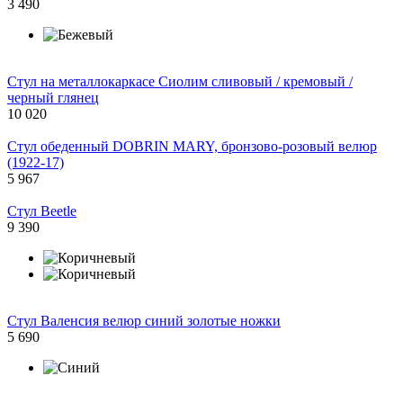
3 490
Стул на металлокаркасе Сиолим сливовый / кремовый /
черный глянец
10 020
Стул обеденный DOBRIN MARY, бронзово-розовый велюр
(1922-17)
5 967
Стул Beetle
9 390
Стул Валенсия велюр синий золотые ножки
5 690