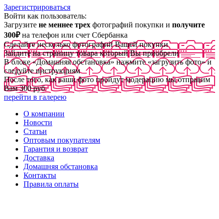
Зарегистрироваться
Войти как пользователь:
Загрузите
не меннее трех
фотографий покупки и
получите
300₽
на телефон или счет Сбербанка
Сделайте несколько фотографий Вашей покупки
Зайдите на страницу товара который Вы приобрели
В блоке «Домашняя обстановка» нажмите «загрузить фото» и
следуйте инструкциям
После того, как ваши фото пройдут модерацию мы отправим
Вам 300 руб
перейти в галерею
О компании
Новости
Статьи
Оптовым покупателям
Гарантия и возврат
Доставка
Домашняя обстановка
Контакты
Правила оплаты