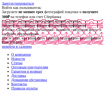
Зарегистрироваться
Войти как пользователь:
Загрузите
не меннее трех
фотографий покупки и
получите
300₽
на телефон или счет Сбербанка
Сделайте несколько фотографий Вашей покупки
Зайдите на страницу товара который Вы приобрели
В блоке «Домашняя обстановка» нажмите «загрузить фото» и
следуйте инструкциям
После того, как ваши фото пройдут модерацию мы отправим
Вам 300 руб
перейти в галерею
О компании
Новости
Статьи
Оптовым покупателям
Гарантия и возврат
Доставка
Домашняя обстановка
Контакты
Правила оплаты