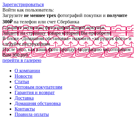
Зарегистрироваться
Войти как пользователь:
Загрузите
не меннее трех
фотографий покупки и
получите
300₽
на телефон или счет Сбербанка
Сделайте несколько фотографий Вашей покупки
Зайдите на страницу товара который Вы приобрели
В блоке «Домашняя обстановка» нажмите «загрузить фото» и
следуйте инструкциям
После того, как ваши фото пройдут модерацию мы отправим
Вам 300 руб
перейти в галерею
О компании
Новости
Статьи
Оптовым покупателям
Гарантия и возврат
Доставка
Домашняя обстановка
Контакты
Правила оплаты