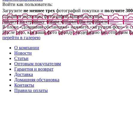
Войти как пользователь:
Загрузите
не меннее трех
фотографий покупки и
получите 300
Сделайте несколько фотографий Вашей покупки
Зайдите на страницу товара который Вы приобрели
В блоке «Домашняя обстановка» нажмите «загрузить фото» и 
После того, как ваши фото пройдут модерацию мы отправим В
перейти в галерею
О компании
Новости
Статьи
Оптовым покупателям
Гарантия и возврат
Доставка
Домашняя обстановка
Контакты
Правила оплаты