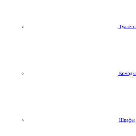
Туалетн
Комоды
Шкафы 