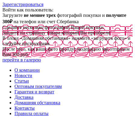
Зарегистрироваться
Войти как пользователь:
Загрузите
не меннее трех
фотографий покупки и
получите
300₽
на телефон или счет Сбербанка
Сделайте несколько фотографий Вашей покупки
Зайдите на страницу товара который Вы приобрели
В блоке «Домашняя обстановка» нажмите «загрузить фото» и
следуйте инструкциям
После того, как ваши фото пройдут модерацию мы отправим
Вам 300 руб
перейти в галерею
О компании
Новости
Статьи
Оптовым покупателям
Гарантия и возврат
Доставка
Домашняя обстановка
Контакты
Правила оплаты