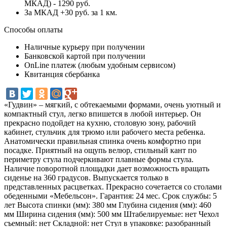
МКАД) - 1290 руб.
За МКАД +30 руб. за 1 км.
Способы оплаты
Наличные курьеру при получении
Банковской картой при получении
OnLine платеж (любым удобным сервисом)
Квитанция сбербанка
«Гудвин» – мягкий, с обтекаемыми формами, очень уютный и
компактный стул, легко впишется в любой интерьер. Он
прекрасно подойдет на кухню, столовую зону, рабочий
кабинет, стульчик для трюмо или рабочего места ребенка.
Анатомически правильная спинка очень комфортно при
посадке. Приятный на ощупь велюр, стильный кант по
периметру стула подчеркивают плавные формы стула.
Наличие поворотной площадки дает возможность вращать
сиденье на 360 градусов. Выпускается только в
представленных расцветках. Прекрасно сочетается со столами
обеденными «Мебельсон». Гарантия: 24 мес. Срок службы: 5
лет Высота спинки (мм): 380 мм Глубина сидения (мм): 460
мм Ширина сидения (мм): 500 мм Штабелируемые: нет Чехол
съемный: нет Складной: нет Стул в упаковке: разобранный