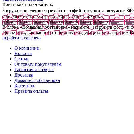
Войти как пользователь:
Загрузите
не меннее трех
фотографий покупки и
получите 300
Сделайте несколько фотографий Вашей покупки
Зайдите на страницу товара который Вы приобрели
В блоке «Домашняя обстановка» нажмите «загрузить фото» и 
После того, как ваши фото пройдут модерацию мы отправим В
перейти в галерею
О компании
Новости
Статьи
Оптовым покупателям
Гарантия и возврат
Доставка
Домашняя обстановка
Контакты
Правила оплаты