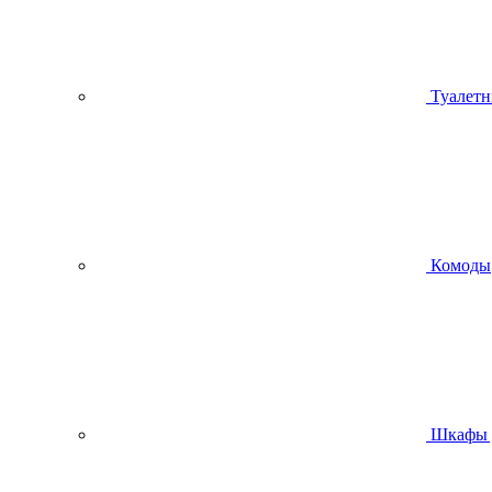
Туалетн
Комоды
Шкафы 