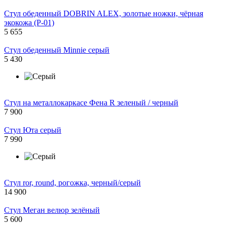
Стул обеденный DOBRIN ALEX, золотые ножки, чёрная
экокожа (P-01)
5 655
Стул обеденный Minnie серый
5 430
Стул на металлокаркасе Фена R зеленый / черный
7 900
Стул Юта серый
7 990
Стул ror, round, рогожка, черный/серый
14 900
Стул Меган велюр зелёный
5 600