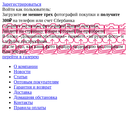
Зарегистрироваться
Войти как пользователь:
Загрузите
не меннее трех
фотографий покупки и
получите
300₽
на телефон или счет Сбербанка
Сделайте несколько фотографий Вашей покупки
Зайдите на страницу товара который Вы приобрели
В блоке «Домашняя обстановка» нажмите «загрузить фото» и
следуйте инструкциям
После того, как ваши фото пройдут модерацию мы отправим
Вам 300 руб
перейти в галерею
О компании
Новости
Статьи
Оптовым покупателям
Гарантия и возврат
Доставка
Домашняя обстановка
Контакты
Правила оплаты