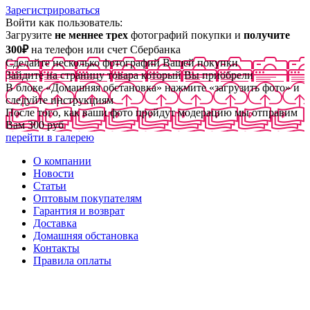
Зарегистрироваться
Войти как пользователь:
Загрузите
не меннее трех
фотографий покупки и
получите
300₽
на телефон или счет Сбербанка
Сделайте несколько фотографий Вашей покупки
Зайдите на страницу товара который Вы приобрели
В блоке «Домашняя обстановка» нажмите «загрузить фото» и
следуйте инструкциям
После того, как ваши фото пройдут модерацию мы отправим
Вам 300 руб
перейти в галерею
О компании
Новости
Статьи
Оптовым покупателям
Гарантия и возврат
Доставка
Домашняя обстановка
Контакты
Правила оплаты