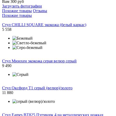
Вам 300 руб
Загрузить фотографии
Похожие товары
Отзывы
Похожие товары
Стул CHILLI SQUARE экокожа (белый каркас)
5 558
Стул Мюнхен экокожа серая велюр серый
9 490
Стул Оксфорд Т1 серый (велюр)/золото
11 880
Стул Eames BT825 Пэтчворк 4 на металлических ножках