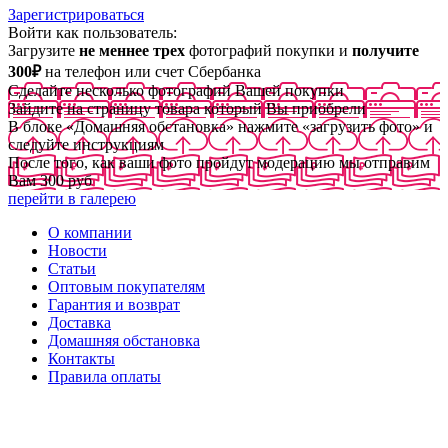
Зарегистрироваться
Войти как пользователь:
Загрузите
не меннее трех
фотографий покупки и
получите
300₽
на телефон или счет Сбербанка
Сделайте несколько фотографий Вашей покупки
Зайдите на страницу товара который Вы приобрели
В блоке «Домашняя обстановка» нажмите «загрузить фото» и
следуйте инструкциям
После того, как ваши фото пройдут модерацию мы отправим
Вам 300 руб
перейти в галерею
О компании
Новости
Статьи
Оптовым покупателям
Гарантия и возврат
Доставка
Домашняя обстановка
Контакты
Правила оплаты