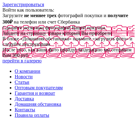
Зарегистрироваться
Войти как пользователь:
Загрузите
не меннее трех
фотографий покупки и
получите
300₽
на телефон или счет Сбербанка
Сделайте несколько фотографий Вашей покупки
Зайдите на страницу товара который Вы приобрели
В блоке «Домашняя обстановка» нажмите «загрузить фото» и
следуйте инструкциям
После того, как ваши фото пройдут модерацию мы отправим
Вам 300 руб
перейти в галерею
О компании
Новости
Статьи
Оптовым покупателям
Гарантия и возврат
Доставка
Домашняя обстановка
Контакты
Правила оплаты