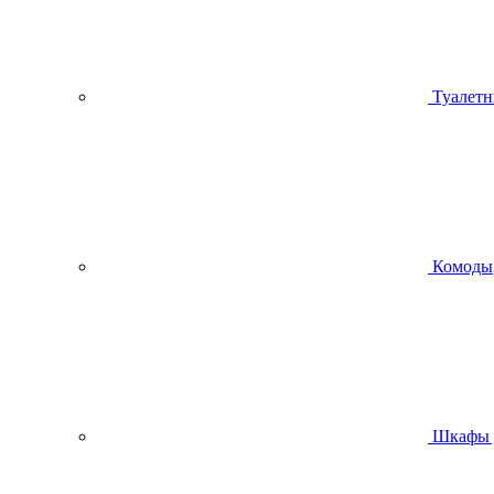
Туалетн
Комоды
Шкафы 