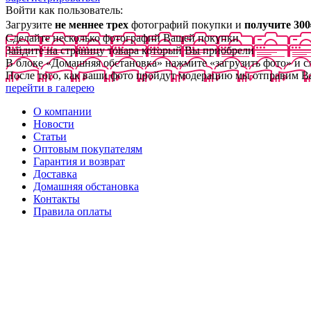
Войти как пользователь:
Загрузите
не меннее трех
фотографий покупки и
получите 300
Сделайте несколько фотографий Вашей покупки
Зайдите на страницу товара который Вы приобрели
В блоке «Домашняя обстановка» нажмите «загрузить фото» и 
После того, как ваши фото пройдут модерацию мы отправим В
перейти в галерею
О компании
Новости
Статьи
Оптовым покупателям
Гарантия и возврат
Доставка
Домашняя обстановка
Контакты
Правила оплаты