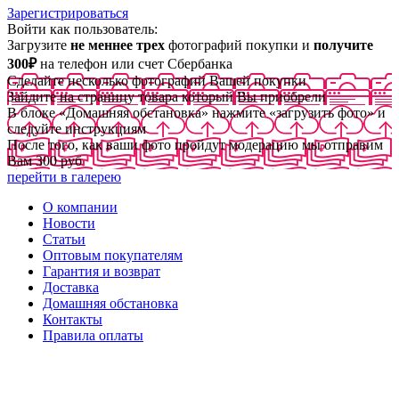
Зарегистрироваться
Войти как пользователь:
Загрузите
не меннее трех
фотографий покупки и
получите
300₽
на телефон или счет Сбербанка
Сделайте несколько фотографий Вашей покупки
Зайдите на страницу товара который Вы приобрели
В блоке «Домашняя обстановка» нажмите «загрузить фото» и
следуйте инструкциям
После того, как ваши фото пройдут модерацию мы отправим
Вам 300 руб
перейти в галерею
О компании
Новости
Статьи
Оптовым покупателям
Гарантия и возврат
Доставка
Домашняя обстановка
Контакты
Правила оплаты