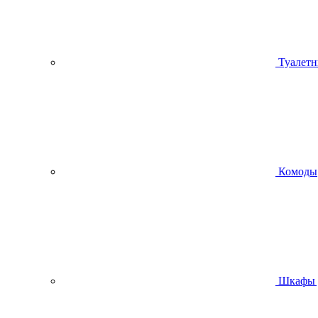
Туалетн
Комоды
Шкафы 