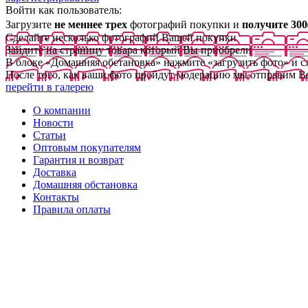
Войти как пользователь:
Загрузите
не меннее трех
фотографий покупки и
получите 300
Сделайте несколько фотографий Вашей покупки
Зайдите на страницу товара который Вы приобрели
В блоке «Домашняя обстановка» нажмите «загрузить фото» и 
После того, как ваши фото пройдут модерацию мы отправим В
перейти в галерею
О компании
Новости
Статьи
Оптовым покупателям
Гарантия и возврат
Доставка
Домашняя обстановка
Контакты
Правила оплаты