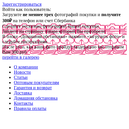
Зарегистрироваться
Войти как пользователь:
Загрузите
не меннее трех
фотографий покупки и
получите
300₽
на телефон или счет Сбербанка
Сделайте несколько фотографий Вашей покупки
Зайдите на страницу товара который Вы приобрели
В блоке «Домашняя обстановка» нажмите «загрузить фото» и
следуйте инструкциям
После того, как ваши фото пройдут модерацию мы отправим
Вам 300 руб
перейти в галерею
О компании
Новости
Статьи
Оптовым покупателям
Гарантия и возврат
Доставка
Домашняя обстановка
Контакты
Правила оплаты