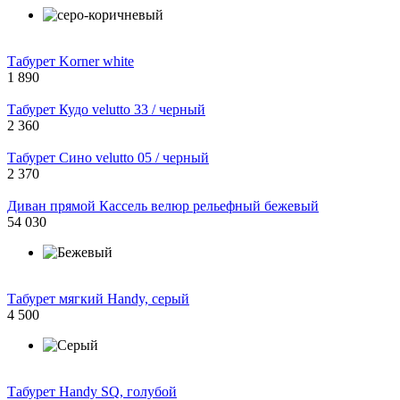
Табурет Korner white
1 890
Табурет Кудо velutto 33 / черный
2 360
Табурет Сино velutto 05 / черный
2 370
Диван прямой Кассель велюр рельефный бежевый
54 030
Табурет мягкий Handy, серый
4 500
Табурет Handy SQ, голубой