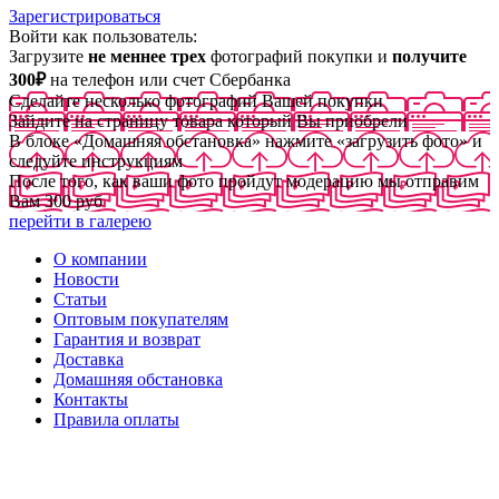
Зарегистрироваться
Войти как пользователь:
Загрузите
не меннее трех
фотографий покупки и
получите
300₽
на телефон или счет Сбербанка
Сделайте несколько фотографий Вашей покупки
Зайдите на страницу товара который Вы приобрели
В блоке «Домашняя обстановка» нажмите «загрузить фото» и
следуйте инструкциям
После того, как ваши фото пройдут модерацию мы отправим
Вам 300 руб
перейти в галерею
О компании
Новости
Статьи
Оптовым покупателям
Гарантия и возврат
Доставка
Домашняя обстановка
Контакты
Правила оплаты