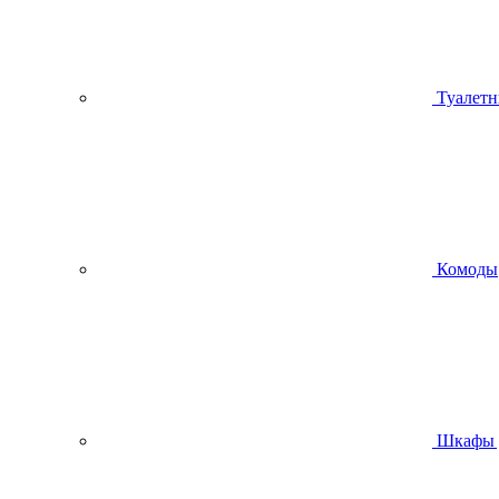
Туалетн
Комоды
Шкафы 