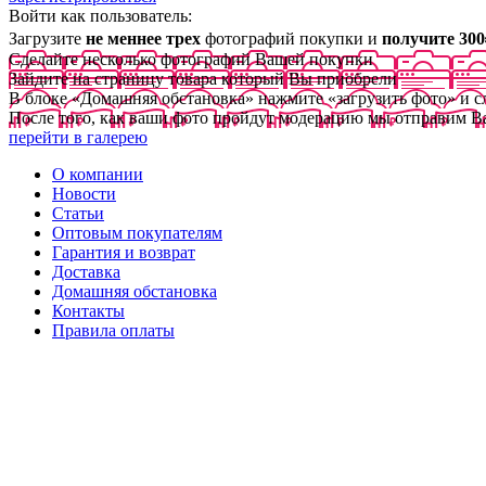
Войти как пользователь:
Загрузите
не меннее трех
фотографий покупки и
получите 300
Сделайте несколько фотографий Вашей покупки
Зайдите на страницу товара который Вы приобрели
В блоке «Домашняя обстановка» нажмите «загрузить фото» и 
После того, как ваши фото пройдут модерацию мы отправим В
перейти в галерею
О компании
Новости
Статьи
Оптовым покупателям
Гарантия и возврат
Доставка
Домашняя обстановка
Контакты
Правила оплаты