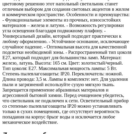
цветовому решению этот напольный светильник станет
отличным выбором для создания световых акцентов в жилом
и коммерческом пространстве. Особенности и преимущества:
- Функциональные элементы из прочных, износостойких
материалов – железа и латуни. - Возможность регулировки
угла освещения благодаря подвижному плафону. -
Универсальный дизайн, который подходит практически к
любому оформлению. - Устойчивое основание, исключающее
случайное падение. - Оптимальная высота для качественной
подсветки необходимой зоны. - Распространенный тип цоколя
Е27, который подходит для большинства ламп. Материал:
железо, латунь. Высота: 165 см. Цвет: золотистый/черный.
Тип цоколя: Е27. Максимальная мощность лампы: 5 Вт.
Степень пылевлагозащиты: IP20. Переключатель: ножной.
Длина провода: 3,5 м. Лампы в комплекте: нет. Для удаления
пыли и загрязнений используйте сухую мягкую ткань.
Запрещается применение абразивных материалов и
агрессивной бытовой химии. Перед очищением убедитесь,
что светильник не подключен к сети. Осветительный прибор
со степенью пылевлагозащиты IP20 можно устанавливать
только в сухих помещениях, где отсутствует вероятность
попадания на корпус брызг воды и исключается любое
механическое воздействие.