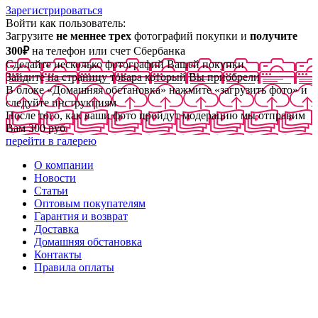
Зарегистрироваться
Войти как пользователь:
Загрузите
не меннее трех
фотографий покупки и
получите
300₽
на телефон или счет Сбербанка
Сделайте несколько фотографий Вашей покупки
Зайдите на страницу товара который Вы приобрели
В блоке «Домашняя обстановка» нажмите «загрузить фото» и
следуйте инструкциям
После того, как ваши фото пройдут модерацию мы отправим
Вам 300 руб
перейти в галерею
О компании
Новости
Статьи
Оптовым покупателям
Гарантия и возврат
Доставка
Домашняя обстановка
Контакты
Правила оплаты