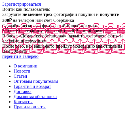
Зарегистрироваться
Войти как пользователь:
Загрузите
не меннее трех
фотографий покупки и
получите
300₽
на телефон или счет Сбербанка
Сделайте несколько фотографий Вашей покупки
Зайдите на страницу товара который Вы приобрели
В блоке «Домашняя обстановка» нажмите «загрузить фото» и
следуйте инструкциям
После того, как ваши фото пройдут модерацию мы отправим
Вам 300 руб
перейти в галерею
О компании
Новости
Статьи
Оптовым покупателям
Гарантия и возврат
Доставка
Домашняя обстановка
Контакты
Правила оплаты