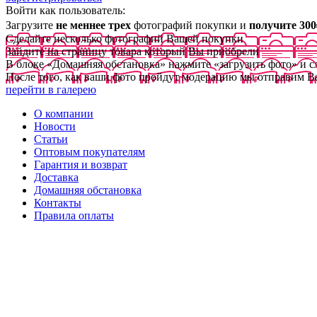
Войти как пользователь:
Загрузите
не меннее трех
фотографий покупки и
получите 300
Сделайте несколько фотографий Вашей покупки
Зайдите на страницу товара который Вы приобрели
В блоке «Домашняя обстановка» нажмите «загрузить фото» и 
После того, как ваши фото пройдут модерацию мы отправим В
перейти в галерею
О компании
Новости
Статьи
Оптовым покупателям
Гарантия и возврат
Доставка
Домашняя обстановка
Контакты
Правила оплаты