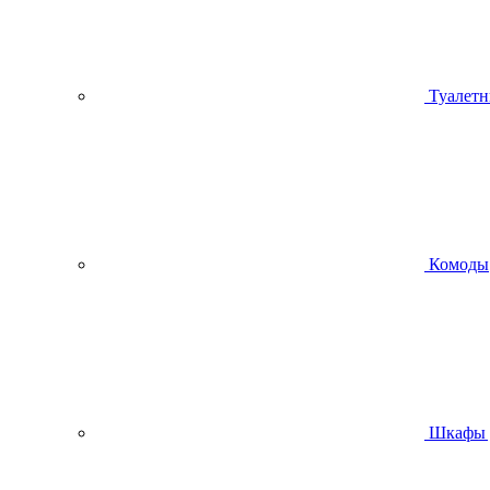
Туалетн
Комоды
Шкафы 