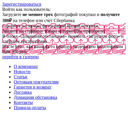
Зарегистрироваться
Войти как пользователь:
Загрузите
не меннее трех
фотографий покупки и
получите
300₽
на телефон или счет Сбербанка
Сделайте несколько фотографий Вашей покупки
Зайдите на страницу товара который Вы приобрели
В блоке «Домашняя обстановка» нажмите «загрузить фото» и
следуйте инструкциям
После того, как ваши фото пройдут модерацию мы отправим
Вам 300 руб
перейти в галерею
О компании
Новости
Статьи
Оптовым покупателям
Гарантия и возврат
Доставка
Домашняя обстановка
Контакты
Правила оплаты