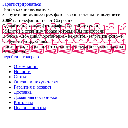
Зарегистрироваться
Войти как пользователь:
Загрузите
не меннее трех
фотографий покупки и
получите
300₽
на телефон или счет Сбербанка
Сделайте несколько фотографий Вашей покупки
Зайдите на страницу товара который Вы приобрели
В блоке «Домашняя обстановка» нажмите «загрузить фото» и
следуйте инструкциям
После того, как ваши фото пройдут модерацию мы отправим
Вам 300 руб
перейти в галерею
О компании
Новости
Статьи
Оптовым покупателям
Гарантия и возврат
Доставка
Домашняя обстановка
Контакты
Правила оплаты