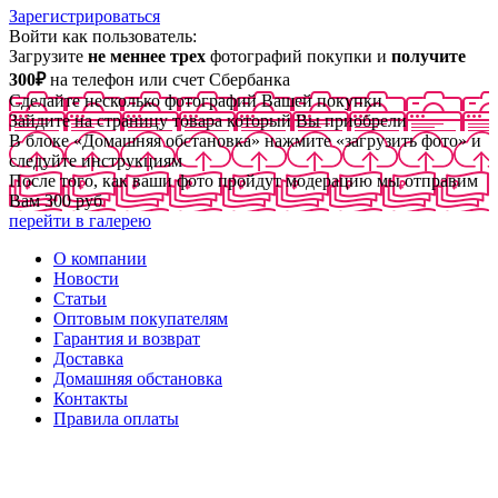
Зарегистрироваться
Войти как пользователь:
Загрузите
не меннее трех
фотографий покупки и
получите
300₽
на телефон или счет Сбербанка
Сделайте несколько фотографий Вашей покупки
Зайдите на страницу товара который Вы приобрели
В блоке «Домашняя обстановка» нажмите «загрузить фото» и
следуйте инструкциям
После того, как ваши фото пройдут модерацию мы отправим
Вам 300 руб
перейти в галерею
О компании
Новости
Статьи
Оптовым покупателям
Гарантия и возврат
Доставка
Домашняя обстановка
Контакты
Правила оплаты