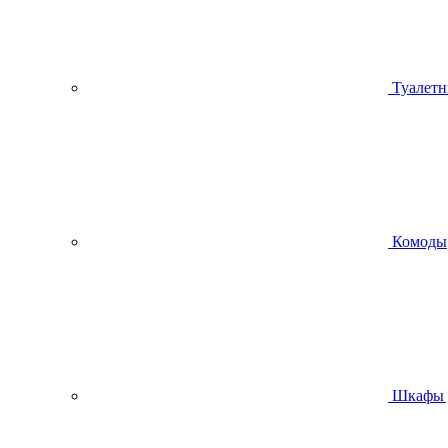
Туалетн
Комоды
Шкафы 