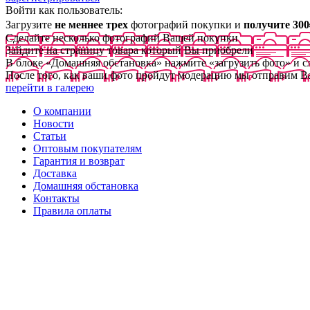
Войти как пользователь:
Загрузите
не меннее трех
фотографий покупки и
получите 300
Сделайте несколько фотографий Вашей покупки
Зайдите на страницу товара который Вы приобрели
В блоке «Домашняя обстановка» нажмите «загрузить фото» и 
После того, как ваши фото пройдут модерацию мы отправим В
перейти в галерею
О компании
Новости
Статьи
Оптовым покупателям
Гарантия и возврат
Доставка
Домашняя обстановка
Контакты
Правила оплаты