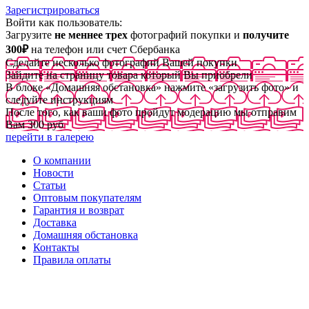
Зарегистрироваться
Войти как пользователь:
Загрузите
не меннее трех
фотографий покупки и
получите
300₽
на телефон или счет Сбербанка
Сделайте несколько фотографий Вашей покупки
Зайдите на страницу товара который Вы приобрели
В блоке «Домашняя обстановка» нажмите «загрузить фото» и
следуйте инструкциям
После того, как ваши фото пройдут модерацию мы отправим
Вам 300 руб
перейти в галерею
О компании
Новости
Статьи
Оптовым покупателям
Гарантия и возврат
Доставка
Домашняя обстановка
Контакты
Правила оплаты