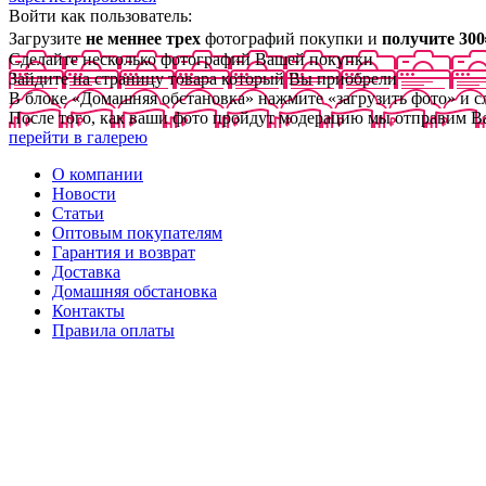
Войти как пользователь:
Загрузите
не меннее трех
фотографий покупки и
получите 300
Сделайте несколько фотографий Вашей покупки
Зайдите на страницу товара который Вы приобрели
В блоке «Домашняя обстановка» нажмите «загрузить фото» и 
После того, как ваши фото пройдут модерацию мы отправим В
перейти в галерею
О компании
Новости
Статьи
Оптовым покупателям
Гарантия и возврат
Доставка
Домашняя обстановка
Контакты
Правила оплаты