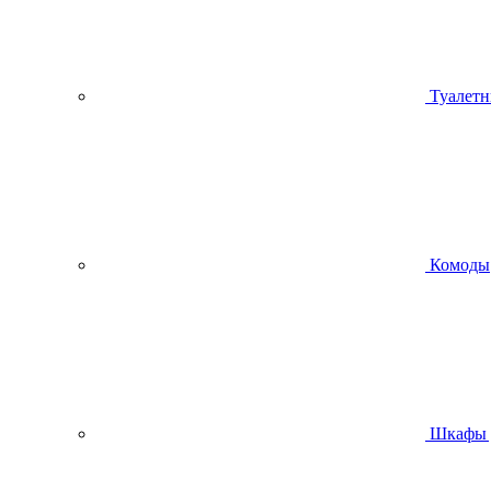
Туалетн
Комоды
Шкафы 