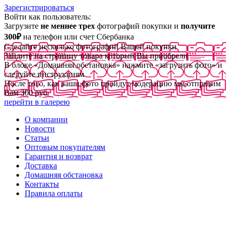
Зарегистрироваться
Войти как пользователь:
Загрузите
не меннее трех
фотографий покупки и
получите
300₽
на телефон или счет Сбербанка
Сделайте несколько фотографий Вашей покупки
Зайдите на страницу товара который Вы приобрели
В блоке «Домашняя обстановка» нажмите «загрузить фото» и
следуйте инструкциям
После того, как ваши фото пройдут модерацию мы отправим
Вам 300 руб
перейти в галерею
О компании
Новости
Статьи
Оптовым покупателям
Гарантия и возврат
Доставка
Домашняя обстановка
Контакты
Правила оплаты