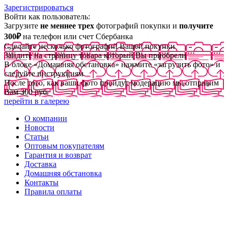
Зарегистрироваться
Войти как пользователь:
Загрузите
не меннее трех
фотографий покупки и
получите
300₽
на телефон или счет Сбербанка
Сделайте несколько фотографий Вашей покупки
Зайдите на страницу товара который Вы приобрели
В блоке «Домашняя обстановка» нажмите «загрузить фото» и
следуйте инструкциям
После того, как ваши фото пройдут модерацию мы отправим
Вам 300 руб
перейти в галерею
О компании
Новости
Статьи
Оптовым покупателям
Гарантия и возврат
Доставка
Домашняя обстановка
Контакты
Правила оплаты