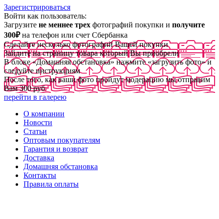
Зарегистрироваться
Войти как пользователь:
Загрузите
не меннее трех
фотографий покупки и
получите
300₽
на телефон или счет Сбербанка
Сделайте несколько фотографий Вашей покупки
Зайдите на страницу товара который Вы приобрели
В блоке «Домашняя обстановка» нажмите «загрузить фото» и
следуйте инструкциям
После того, как ваши фото пройдут модерацию мы отправим
Вам 300 руб
перейти в галерею
О компании
Новости
Статьи
Оптовым покупателям
Гарантия и возврат
Доставка
Домашняя обстановка
Контакты
Правила оплаты