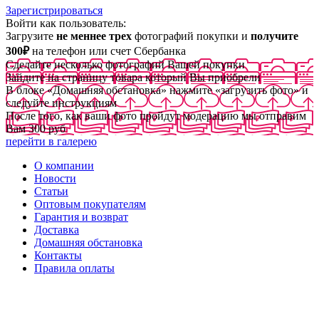
Зарегистрироваться
Войти как пользователь:
Загрузите
не меннее трех
фотографий покупки и
получите
300₽
на телефон или счет Сбербанка
Сделайте несколько фотографий Вашей покупки
Зайдите на страницу товара который Вы приобрели
В блоке «Домашняя обстановка» нажмите «загрузить фото» и
следуйте инструкциям
После того, как ваши фото пройдут модерацию мы отправим
Вам 300 руб
перейти в галерею
О компании
Новости
Статьи
Оптовым покупателям
Гарантия и возврат
Доставка
Домашняя обстановка
Контакты
Правила оплаты