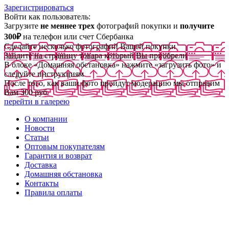
Зарегистрироваться
Войти как пользователь:
Загрузите
не меннее трех
фотографий покупки и
получите
300₽
на телефон или счет Сбербанка
Сделайте несколько фотографий Вашей покупки
Зайдите на страницу товара который Вы приобрели
В блоке «Домашняя обстановка» нажмите «загрузить фото» и
следуйте инструкциям
После того, как ваши фото пройдут модерацию мы отправим
Вам 300 руб
перейти в галерею
О компании
Новости
Статьи
Оптовым покупателям
Гарантия и возврат
Доставка
Домашняя обстановка
Контакты
Правила оплаты