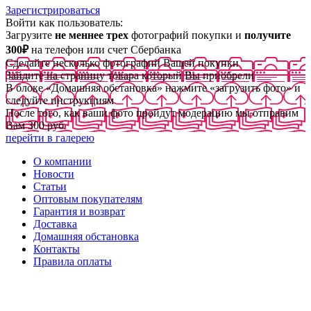
Зарегистрироваться
Войти как пользователь:
Загрузите
не меннее трех
фотографий покупки и
получите
300₽
на телефон или счет Сбербанка
Сделайте несколько фотографий Вашей покупки
Зайдите на страницу товара который Вы приобрели
В блоке «Домашняя обстановка» нажмите «загрузить фото» и
следуйте инструкциям
После того, как ваши фото пройдут модерацию мы отправим
Вам 300 руб
перейти в галерею
О компании
Новости
Статьи
Оптовым покупателям
Гарантия и возврат
Доставка
Домашняя обстановка
Контакты
Правила оплаты