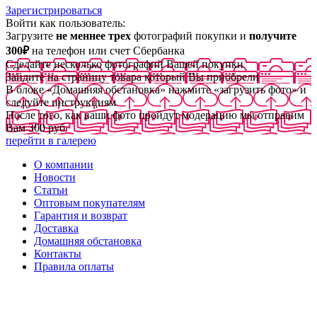
Зарегистрироваться
Войти как пользователь:
Загрузите
не меннее трех
фотографий покупки и
получите
300₽
на телефон или счет Сбербанка
Сделайте несколько фотографий Вашей покупки
Зайдите на страницу товара который Вы приобрели
В блоке «Домашняя обстановка» нажмите «загрузить фото» и
следуйте инструкциям
После того, как ваши фото пройдут модерацию мы отправим
Вам 300 руб
перейти в галерею
О компании
Новости
Статьи
Оптовым покупателям
Гарантия и возврат
Доставка
Домашняя обстановка
Контакты
Правила оплаты