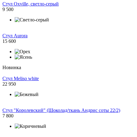
Стул Oxville, светло-серый
9 500
Стул Aurora
15 600
Новинка
Стул Meliso white
22 950
Стул "Королевский" (Шоколад/ткань Андрис соты 22/2)
7 800