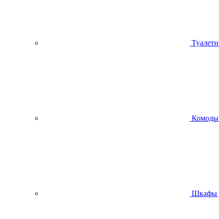
Туалетн
Комоды
Шкафы 