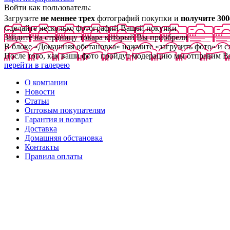
Войти как пользователь:
Загрузите
не меннее трех
фотографий покупки и
получите 300
Сделайте несколько фотографий Вашей покупки
Зайдите на страницу товара который Вы приобрели
В блоке «Домашняя обстановка» нажмите «загрузить фото» и 
После того, как ваши фото пройдут модерацию мы отправим В
перейти в галерею
О компании
Новости
Статьи
Оптовым покупателям
Гарантия и возврат
Доставка
Домашняя обстановка
Контакты
Правила оплаты