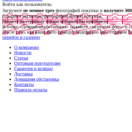
Войти как пользователь:
Загрузите
не меннее трех
фотографий покупки и
получите 300
Сделайте несколько фотографий Вашей покупки
Зайдите на страницу товара который Вы приобрели
В блоке «Домашняя обстановка» нажмите «загрузить фото» и 
После того, как ваши фото пройдут модерацию мы отправим В
перейти в галерею
О компании
Новости
Статьи
Оптовым покупателям
Гарантия и возврат
Доставка
Домашняя обстановка
Контакты
Правила оплаты