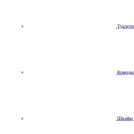
Туалетн
Комоды
Шкафы 