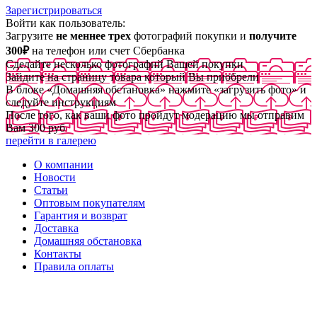
Зарегистрироваться
Войти как пользователь:
Загрузите
не меннее трех
фотографий покупки и
получите
300₽
на телефон или счет Сбербанка
Сделайте несколько фотографий Вашей покупки
Зайдите на страницу товара который Вы приобрели
В блоке «Домашняя обстановка» нажмите «загрузить фото» и
следуйте инструкциям
После того, как ваши фото пройдут модерацию мы отправим
Вам 300 руб
перейти в галерею
О компании
Новости
Статьи
Оптовым покупателям
Гарантия и возврат
Доставка
Домашняя обстановка
Контакты
Правила оплаты