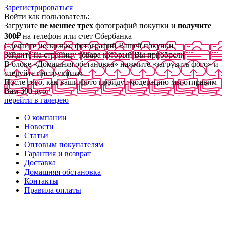
Зарегистрироваться
Войти как пользователь:
Загрузите
не меннее трех
фотографий покупки и
получите
300₽
на телефон или счет Сбербанка
Сделайте несколько фотографий Вашей покупки
Зайдите на страницу товара который Вы приобрели
В блоке «Домашняя обстановка» нажмите «загрузить фото» и
следуйте инструкциям
После того, как ваши фото пройдут модерацию мы отправим
Вам 300 руб
перейти в галерею
О компании
Новости
Статьи
Оптовым покупателям
Гарантия и возврат
Доставка
Домашняя обстановка
Контакты
Правила оплаты