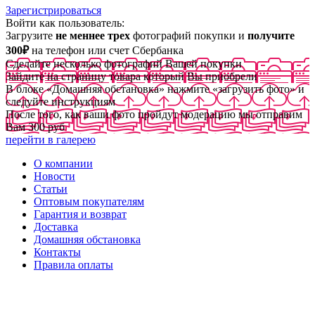
Зарегистрироваться
Войти как пользователь:
Загрузите
не меннее трех
фотографий покупки и
получите
300₽
на телефон или счет Сбербанка
Сделайте несколько фотографий Вашей покупки
Зайдите на страницу товара который Вы приобрели
В блоке «Домашняя обстановка» нажмите «загрузить фото» и
следуйте инструкциям
После того, как ваши фото пройдут модерацию мы отправим
Вам 300 руб
перейти в галерею
О компании
Новости
Статьи
Оптовым покупателям
Гарантия и возврат
Доставка
Домашняя обстановка
Контакты
Правила оплаты