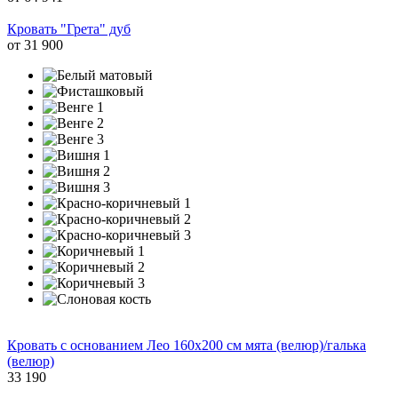
Кровать "Грета" дуб
от
31 900
Кровать с основанием Лео 160х200 см мята (велюр)/галька
(велюр)
33 190