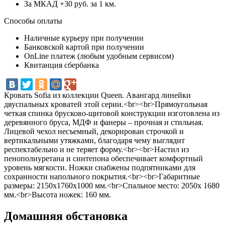
За МКАД +30 руб. за 1 км.
Способы оплаты
Наличные курьеру при получении
Банковской картой при получении
OnLine платеж (любым удобным сервисом)
Квитанция сбербанка
Кровать Sofia из коллекции Queen. Авангард линейки
двуспальных кроватей этой серии.<br><br>Прямоугольная
четкая спинка брусково-щитовой конструкции изготовлена из
деревянного бруса, МДФ и фанеры – прочная и стильная.
Лицевой чехол несъемный, декорирован строчкой и
вертикальными утяжками, благодаря чему выглядит
респектабельно и не теряет форму.<br><br>Настил из
пенополиуретана и синтепона обеспечивает комфортный
уровень мягкости. Ножки снабжены подпятниками для
сохранности напольного покрытия.<br><br>Габаритные
размеры: 2150х1760х1000 мм.<br>Спальное место: 2050х 1680
мм.<br>Высота ножек: 160 мм.
Домашняя обстановка