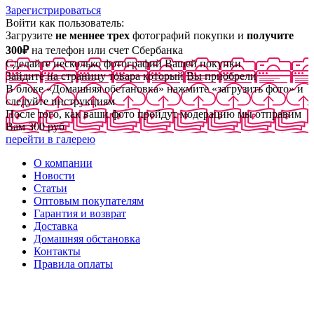
Зарегистрироваться
Войти как пользователь:
Загрузите
не меннее трех
фотографий покупки и
получите
300₽
на телефон или счет Сбербанка
Сделайте несколько фотографий Вашей покупки
Зайдите на страницу товара который Вы приобрели
В блоке «Домашняя обстановка» нажмите «загрузить фото» и
следуйте инструкциям
После того, как ваши фото пройдут модерацию мы отправим
Вам 300 руб
перейти в галерею
О компании
Новости
Статьи
Оптовым покупателям
Гарантия и возврат
Доставка
Домашняя обстановка
Контакты
Правила оплаты