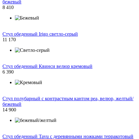
бежевый
8 410
Стул обеденный Irigo светло-серый
11 170
Стул обеденный Квинси велюр кремовый
6 390
Стул полубарный с контрастным кантом pea, велюр, желтый/
бежевый
14 900
Стул обеденный Tavu с деревянными ножками терракотовый