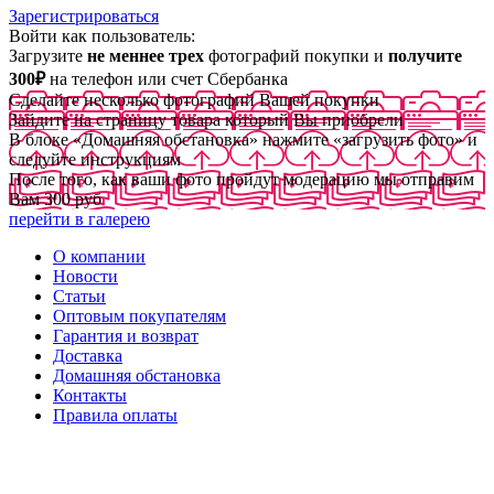
Зарегистрироваться
Войти как пользователь:
Загрузите
не меннее трех
фотографий покупки и
получите
300₽
на телефон или счет Сбербанка
Сделайте несколько фотографий Вашей покупки
Зайдите на страницу товара который Вы приобрели
В блоке «Домашняя обстановка» нажмите «загрузить фото» и
следуйте инструкциям
После того, как ваши фото пройдут модерацию мы отправим
Вам 300 руб
перейти в галерею
О компании
Новости
Статьи
Оптовым покупателям
Гарантия и возврат
Доставка
Домашняя обстановка
Контакты
Правила оплаты