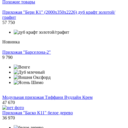
Похожие товары
Прихожая "Бери К1" (2000х350х2226) дуб крафт золотой/
графит
57 750
Новинка
Прихожая "Барселона-2"
9 790
Модульная прихожая Тиффани Вудлайн Крем
47 670
Прихожая "Баско К11" белое дерево
36 970