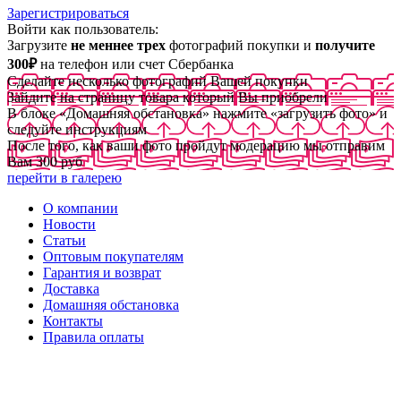
Зарегистрироваться
Войти как пользователь:
Загрузите
не меннее трех
фотографий покупки и
получите
300₽
на телефон или счет Сбербанка
Сделайте несколько фотографий Вашей покупки
Зайдите на страницу товара который Вы приобрели
В блоке «Домашняя обстановка» нажмите «загрузить фото» и
следуйте инструкциям
После того, как ваши фото пройдут модерацию мы отправим
Вам 300 руб
перейти в галерею
О компании
Новости
Статьи
Оптовым покупателям
Гарантия и возврат
Доставка
Домашняя обстановка
Контакты
Правила оплаты