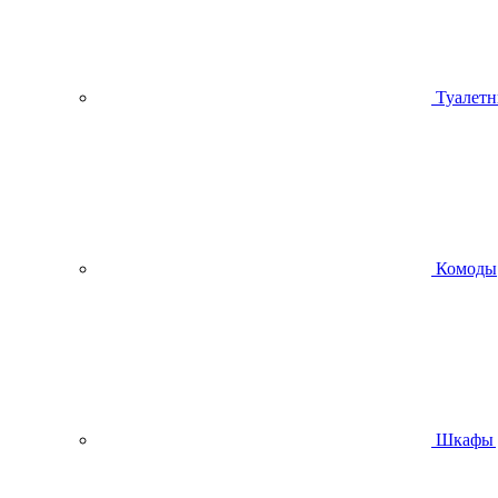
Туалетн
Комоды
Шкафы 