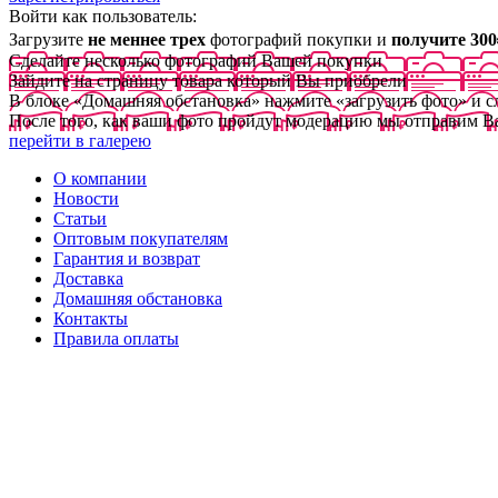
Войти как пользователь:
Загрузите
не меннее трех
фотографий покупки и
получите 300
Сделайте несколько фотографий Вашей покупки
Зайдите на страницу товара который Вы приобрели
В блоке «Домашняя обстановка» нажмите «загрузить фото» и 
После того, как ваши фото пройдут модерацию мы отправим В
перейти в галерею
О компании
Новости
Статьи
Оптовым покупателям
Гарантия и возврат
Доставка
Домашняя обстановка
Контакты
Правила оплаты