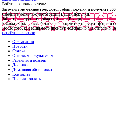
Войти как пользователь:
Загрузите
не меннее трех
фотографий покупки и
получите 300
Сделайте несколько фотографий Вашей покупки
Зайдите на страницу товара который Вы приобрели
В блоке «Домашняя обстановка» нажмите «загрузить фото» и 
После того, как ваши фото пройдут модерацию мы отправим В
перейти в галерею
О компании
Новости
Статьи
Оптовым покупателям
Гарантия и возврат
Доставка
Домашняя обстановка
Контакты
Правила оплаты