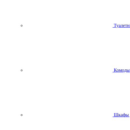
Туалетн
Комоды
Шкафы 