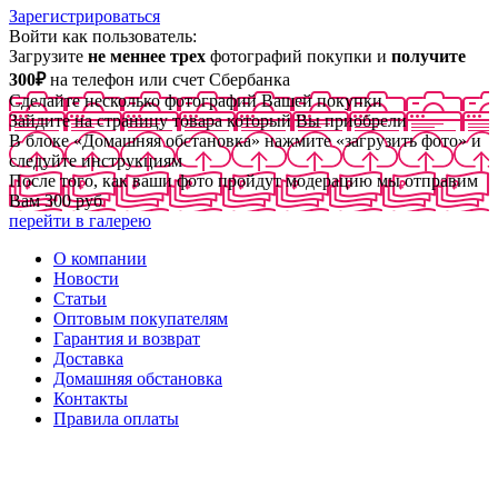
Зарегистрироваться
Войти как пользователь:
Загрузите
не меннее трех
фотографий покупки и
получите
300₽
на телефон или счет Сбербанка
Сделайте несколько фотографий Вашей покупки
Зайдите на страницу товара который Вы приобрели
В блоке «Домашняя обстановка» нажмите «загрузить фото» и
следуйте инструкциям
После того, как ваши фото пройдут модерацию мы отправим
Вам 300 руб
перейти в галерею
О компании
Новости
Статьи
Оптовым покупателям
Гарантия и возврат
Доставка
Домашняя обстановка
Контакты
Правила оплаты