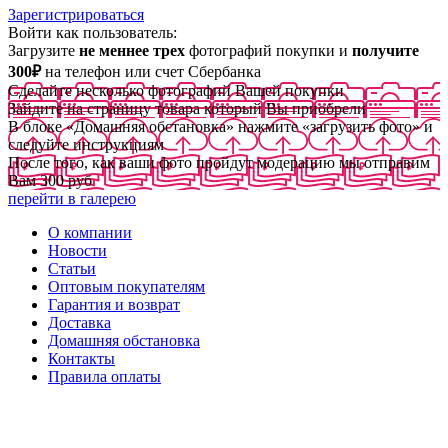
Зарегистрироваться
Войти как пользователь:
Загрузите
не меннее трех
фотографий покупки и
получите
300₽
на телефон или счет Сбербанка
Сделайте несколько фотографий Вашей покупки
Зайдите на страницу товара который Вы приобрели
В блоке «Домашняя обстановка» нажмите «загрузить фото» и
следуйте инструкциям
После того, как ваши фото пройдут модерацию мы отправим
Вам 300 руб
перейти в галерею
О компании
Новости
Статьи
Оптовым покупателям
Гарантия и возврат
Доставка
Домашняя обстановка
Контакты
Правила оплаты