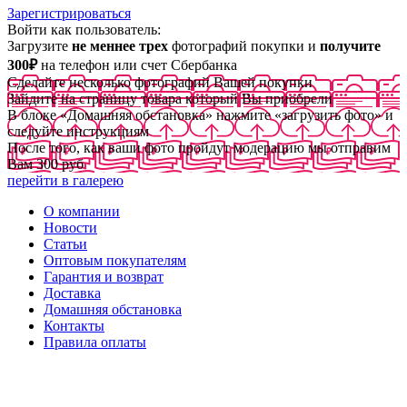
Зарегистрироваться
Войти как пользователь:
Загрузите
не меннее трех
фотографий покупки и
получите
300₽
на телефон или счет Сбербанка
Сделайте несколько фотографий Вашей покупки
Зайдите на страницу товара который Вы приобрели
В блоке «Домашняя обстановка» нажмите «загрузить фото» и
следуйте инструкциям
После того, как ваши фото пройдут модерацию мы отправим
Вам 300 руб
перейти в галерею
О компании
Новости
Статьи
Оптовым покупателям
Гарантия и возврат
Доставка
Домашняя обстановка
Контакты
Правила оплаты