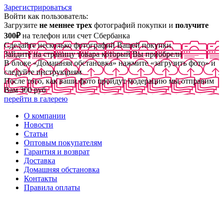
Зарегистрироваться
Войти как пользователь:
Загрузите
не меннее трех
фотографий покупки и
получите
300₽
на телефон или счет Сбербанка
Сделайте несколько фотографий Вашей покупки
Зайдите на страницу товара который Вы приобрели
В блоке «Домашняя обстановка» нажмите «загрузить фото» и
следуйте инструкциям
После того, как ваши фото пройдут модерацию мы отправим
Вам 300 руб
перейти в галерею
О компании
Новости
Статьи
Оптовым покупателям
Гарантия и возврат
Доставка
Домашняя обстановка
Контакты
Правила оплаты