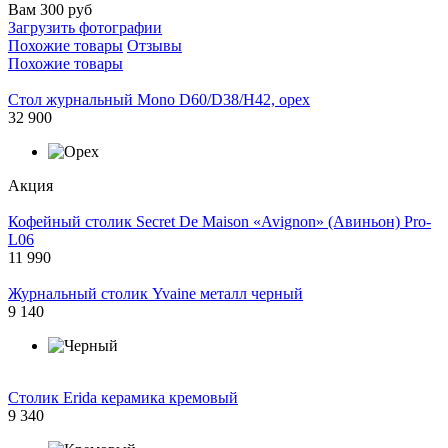
Вам 300 руб
Загрузить фотографии
Похожие товары
Отзывы
Похожие товары
Стол журнальный Mono D60/D38/H42, орех
32 900
Акция
Кофейный столик Secret De Maison «Avignon» (Авиньон) Pro-
L06
11 990
Журнальный столик Yvaine металл черный
9 140
Столик Erida керамика кремовый
9 340