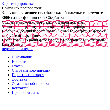
Зарегистрироваться
Войти как пользователь:
Загрузите
не меннее трех
фотографий покупки и
получите
300₽
на телефон или счет Сбербанка
Сделайте несколько фотографий Вашей покупки
Зайдите на страницу товара который Вы приобрели
В блоке «Домашняя обстановка» нажмите «загрузить фото» и
следуйте инструкциям
После того, как ваши фото пройдут модерацию мы отправим
Вам 300 руб
перейти в галерею
О компании
Новости
Статьи
Оптовым покупателям
Гарантия и возврат
Доставка
Домашняя обстановка
Контакты
Правила оплаты