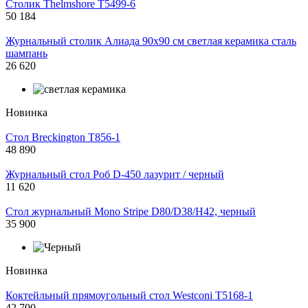
Столик Thelmshore T5499-6
50 184
Журнальный столик Алиада 90х90 см светлая керамика сталь
шампань
26 620
Новинка
Стол Breckington T856-1
48 890
Журнальный стол Роб D-450 лазурит / черный
11 620
Стол журнальный Mono Stripe D80/D38/H42, черный
35 900
Новинка
Коктейльный прямоугольный стол Westconi T5168-1
42 700