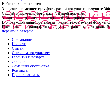
Войти как пользователь:
Загрузите
не меннее трех
фотографий покупки и
получите 300
Сделайте несколько фотографий Вашей покупки
Зайдите на страницу товара который Вы приобрели
В блоке «Домашняя обстановка» нажмите «загрузить фото» и 
После того, как ваши фото пройдут модерацию мы отправим В
перейти в галерею
О компании
Новости
Статьи
Оптовым покупателям
Гарантия и возврат
Доставка
Домашняя обстановка
Контакты
Правила оплаты