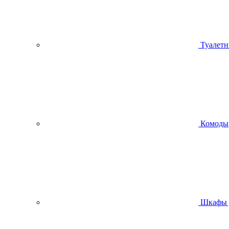
Туалетн
Комоды
Шкафы 